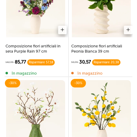
Composizione fiori artificiali in
Composizione fiori artificiali
seta Purple Rain 97 cm
Peonia Bianca 39 cm
85,77
30,57
142,95
50,95
Risparmiare 57,18
Risparmiare 20,38
In magazzino
In magazzino
-30%
-30%