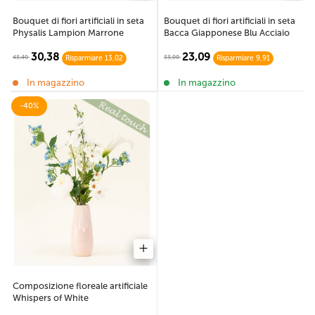
Bouquet di fiori artificiali in seta
Bouquet di fiori artificiali in seta
Physalis Lampion Marrone
Bacca Giapponese Blu Acciaio
30,38
23,09
43,40
33,00
Risparmiare 13,02
Risparmiare 9,91
In magazzino
In magazzino
-40%
Composizione floreale artificiale
Whispers of White