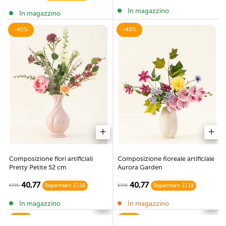
In magazzino
In magazzino
-40%
-40%
Composizione fiori artificiali
Composizione floreale artificiale
Pretty Petite 52 cm
Aurora Garden
40,77
40,77
67,95
67,95
Risparmiare 27,18
Risparmiare 27,18
In magazzino
In magazzino
-30%
-30%