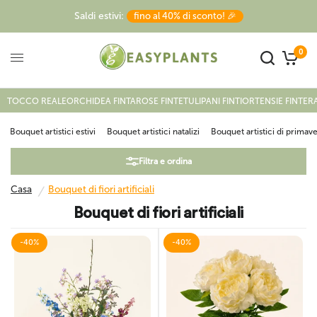
Saldi estivi:
fino al 40% di sconto! 🎉
0
Casa
/
Bouquet di fiori artificiali
TOCCO REALE
ORCHIDEA FINTA
ROSE FINTE
TULIPANI FINTI
ORTENSIE FINTE
RA
Bouquet artistici estivi
Bouquet artistici natalizi
Bouquet artistici di primav
Filtra e ordina
Casa
Bouquet di fiori artificiali
/
Bouquet di fiori artificiali
-40%
-40%