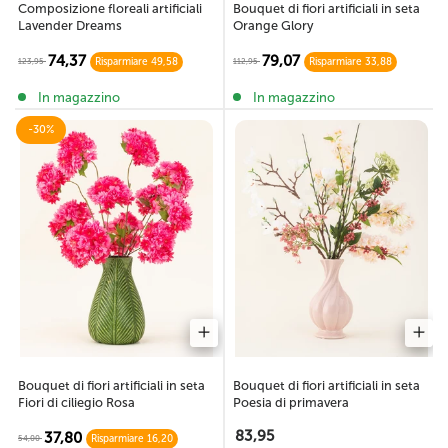
Composizione floreali artificiali
Bouquet di fiori artificiali in seta
Lavender Dreams
Orange Glory
74,37
79,07
123,95
112,95
Risparmiare 49,58
Risparmiare 33,88
In magazzino
In magazzino
-30%
Bouquet di fiori artificiali in seta
Bouquet di fiori artificiali in seta
Fiori di ciliegio Rosa
Poesia di primavera
83,95
37,80
54,00
Risparmiare 16,20