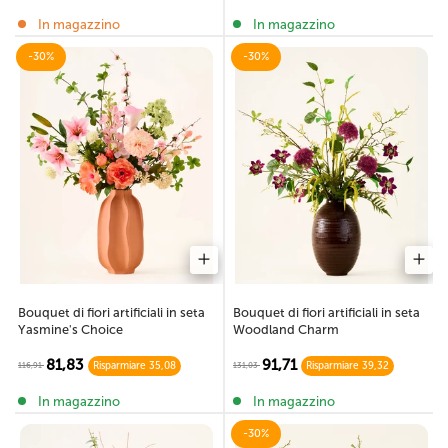
In magazzino
In magazzino
-30%
-30%
Bouquet di fiori artificiali in seta
Bouquet di fiori artificiali in seta
Yasmine's Choice
Woodland Charm
81,83
91,71
116,91
131,03
Risparmiare 35,08
Risparmiare 39,32
In magazzino
In magazzino
-30%