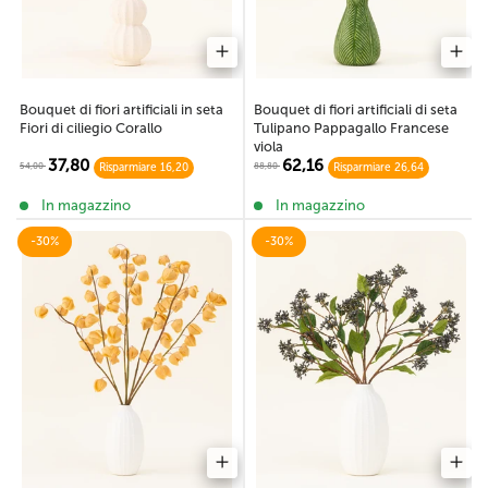
Bouquet di fiori artificiali di seta
Bouquet di fiori artificiali in seta
Tulipano Pappagallo Francese
Fiori di ciliegio Corallo
viola
62,16
37,80
88,80
54,00
Risparmiare 26,64
Risparmiare 16,20
In magazzino
In magazzino
-30%
-30%