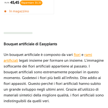
45,45
75,75
Risparmiare 30,30
In magazzino
Bouquet artificiale di Easyplants
Un bouquet artificiale è composto da vari
fiori
e
rami
artificiali
legati insieme per formare un insieme. L'immagine
soffocante dei fiori artificiali appartiene al passato. I
bouquet artificiali sono estremamente popolari in questo
momento. Godetevi i fiori più belli all'infinito. Dite addio ai
fiori appassiti. Questo perché i fiori artificiali hanno subito
un grande sviluppo negli ultimi anni. Grazie all'utilizzo di
materiali sintetici della migliore qualità, i fiori artificiali sono
indistinguibili da quelli veri.