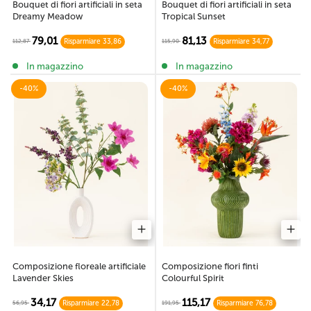
Bouquet di fiori artificiali in seta
Bouquet di fiori artificiali in seta
Dreamy Meadow
Tropical Sunset
79,01
81,13
112,87
115,90
Risparmiare 33,86
Risparmiare 34,77
In magazzino
In magazzino
-40%
-40%
Composizione floreale artificiale
Composizione fiori finti
Lavender Skies
Colourful Spirit
34,17
115,17
56,95
191,95
Risparmiare 22,78
Risparmiare 76,78