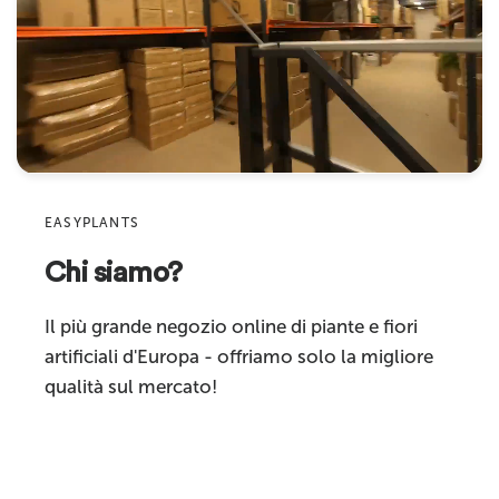
Nome
Materiale
plastica di alta qualità
Indirizzo email
Caratteristiche
alta qualità
Product
Adatto per
interni
Ignifugo
sì
Sku
Certificato antincendio
EASYPLANTS
Sì, certificato internazionale
disponibile
Chi siamo?
Commenta
Categoria prodotto
piante artificiali
Il più grande negozio online di piante e fiori
artificiali d'Europa - offriamo solo la migliore
qualità sul mercato!