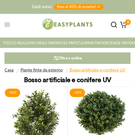
Saldi estivi:
fino al 40% di sconto! 🎉
0
Casa
/
Piante finte da esterno
/
Bosso artificiale e conifere UV
TOCCO REALE
ORCHIDEA FINTA
ROSE FINTE
TULIPANI FINTI
ORTENSIE FINTE
RA
Filtra e ordina
Casa
Piante finte da esterno
Bosso artificiale e conifere UV
/
/
Bosso artificiale e conifere UV
-40%
-40%