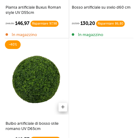
Pianta artificiale Buxus Roman
Bosso artificiale su stelo d60 cm
style UV D55cm
146,97
130,20
244,95
217,00
Risparmiare 97,98
Risparmiare 86,80
In magazzino
In magazzino
-40%
Bulbo artificiale di bosso stile
romano UV D65cm