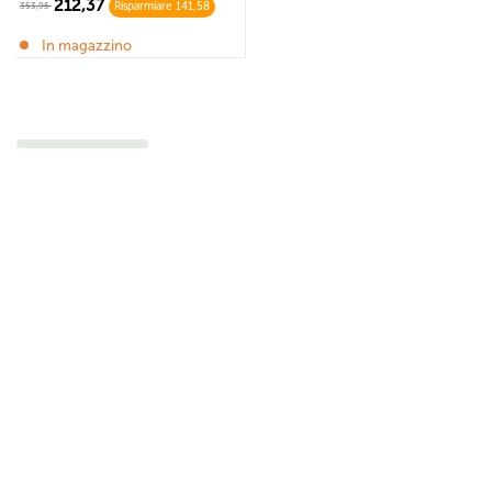
212,37
353,95
Risparmiare 141,58
In magazzino