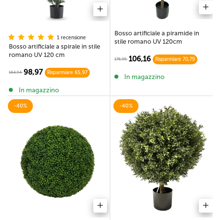
Bosso artificiale a piramide in
1 recensione
stile romano UV 120cm
Bosso artificiale a spirale in stile
romano UV 120 cm
106,16
176,95
Risparmiare 70,79
98,97
164,94
Risparmiare 65,97
In magazzino
In magazzino
-40%
-40%