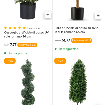
Palla artificiale di bosso su stelo
7 recensioni
in stile romano 65 cm
Cespuglio artificiale di bosso UV
stile romano 36 cm
61,77
102,96
Risparmiare 41,19
7,77
12,94
Risparmiare 5,17
In magazzino
In magazzino
-40%
-40%