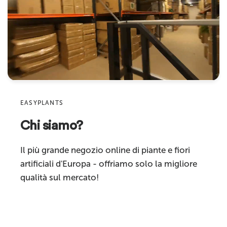
Materiale
Plastica di alta qualità
Nome
Caratteristiche
Alta qualità
Indirizzo email
Adatto per
Uso interno
Product
Categoria prodotto
Piante artificiali sospese
Sku
EASYPLANTS
Chi siamo?
Commenta
Il più grande negozio online di piante e fiori
artificiali d'Europa - offriamo solo la migliore
qualità sul mercato!