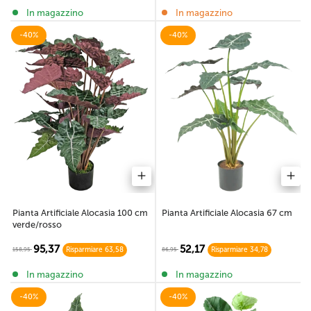
In magazzino
In magazzino
-40%
-40%
Pianta Artificiale Alocasia 100 cm
Pianta Artificiale Alocasia 67 cm
verde/rosso
95,37
52,17
158,95
86,95
Risparmiare 63,58
Risparmiare 34,78
In magazzino
In magazzino
-40%
-40%