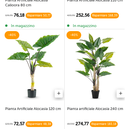
Pianta Artificiale Alocasia
Pianta Artificiale Alocasia 210 cm
Calioora 80 cm
76,18
252,56
126,95
420,95
Risparmiare 50,77
Risparmiare 168,39
In magazzino
In magazzino
-40%
-40%
Pianta Artificiale Alocasia 120 cm
Pianta artificiale Alocasia 240 cm
72,57
274,77
120,95
457,95
Risparmiare 48,38
Risparmiare 183,18