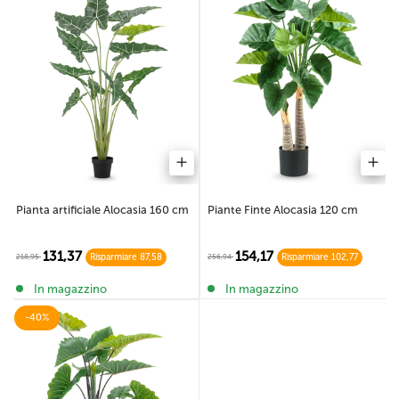
Pianta artificiale Alocasia 160 cm
Piante Finte Alocasia 120 cm
131,37
154,17
218,95
256,94
Risparmiare 87,58
Risparmiare 102,77
In magazzino
In magazzino
-40%