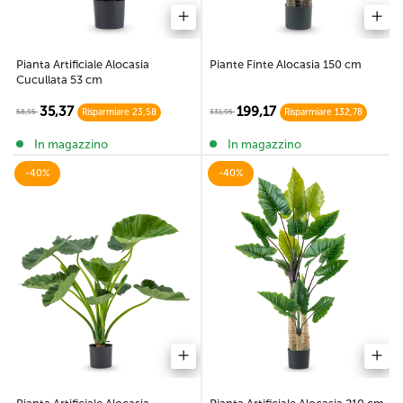
Pianta Artificiale Alocasia
Piante Finte Alocasia 150 cm
Cucullata 53 cm
35,37
199,17
58,95
331,95
Risparmiare 23,58
Risparmiare 132,78
In magazzino
In magazzino
-40%
-40%