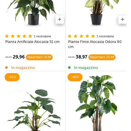
1 recensione
1 recensione
Pianta Artificiale Alocasia 51 cm
Piante Finte Alocasia Odora 90
cm
29,96
38,97
49,95
64,95
Risparmiare 19,99
Risparmiare 25,98
In magazzino
In magazzino
-40%
-40%