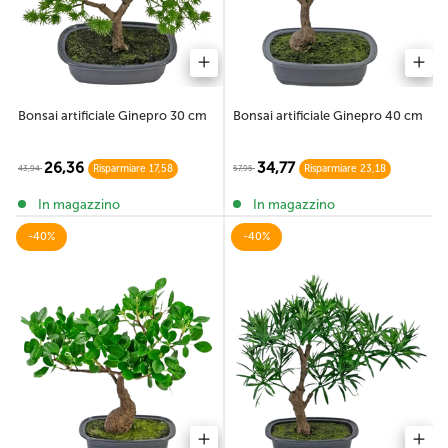
Bonsai artificiale Ginepro 30 cm
Bonsai artificiale Ginepro 40 cm
26,36
34,77
43,94
57,95
Risparmiare 17,58
Risparmiare 23,18
In magazzino
In magazzino
-40%
-40%