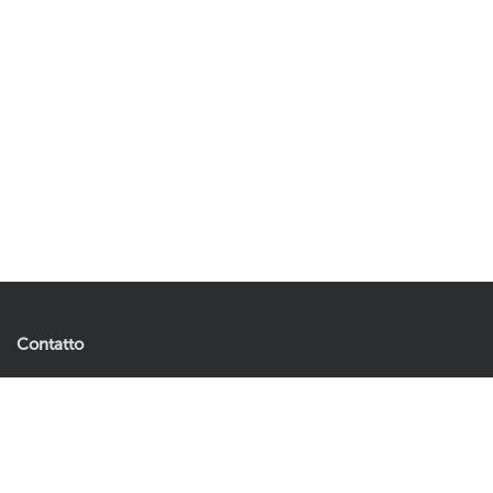
Contatto
Artificial Plants & Flowers B.V.
Andries Copierhof 4
3059 LM Rotterdam
Paesi Bassi