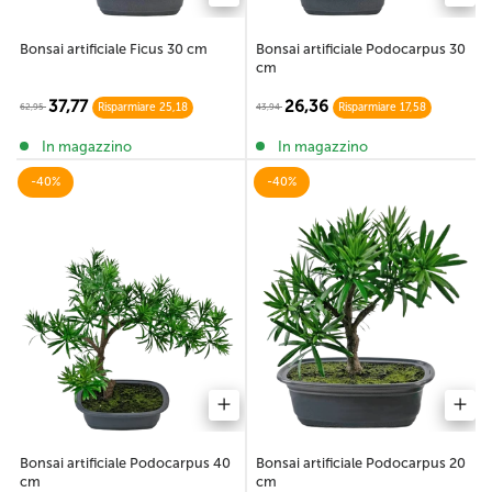
Bonsai artificiale Ficus 30 cm
Bonsai artificiale Podocarpus 30
cm
37,77
26,36
62,95
43,94
Risparmiare 25,18
Risparmiare 17,58
In magazzino
In magazzino
-40%
-40%
Bonsai artificiale Podocarpus 40
Bonsai artificiale Podocarpus 20
cm
cm