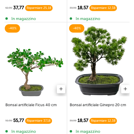
37,77
18,57
62,95
30,95
Risparmiare 25,18
Risparmiare 12,38
In magazzino
In magazzino
-40%
-40%
Bonsai artificiale Ficus 40 cm
Bonsai artificiale Ginepro 20 cm
55,77
18,57
92,95
30,95
Risparmiare 37,18
Risparmiare 12,38
In magazzino
In magazzino