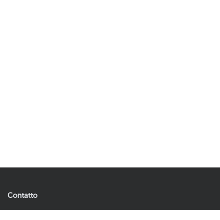
Contatto
Artificial Plants & Flowers B.V.