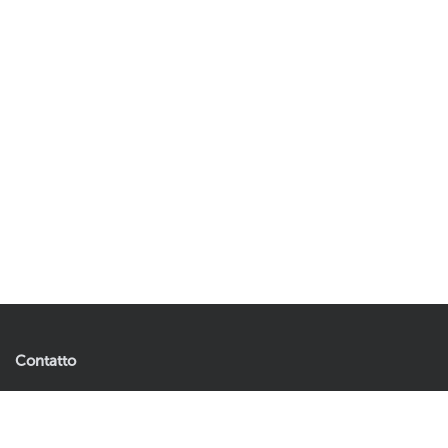
Contatto
Artificial Plants & Flowers B.V.
Andries Copierhof 4