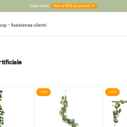
Saldi estivi:
fino al 40% di sconto! 🎉
hop
Assistenza clienti
tificiale
Pronto in vaso
Strelitzia artificiale
Ulivo finto
ornamentale
-40%
-40%