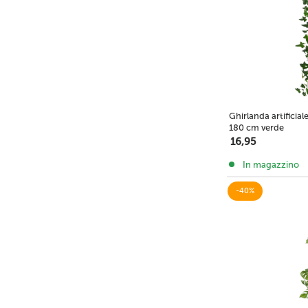
Palma finta
Ghirlanda artificia
180 cm verde
Succulente artificiali
16,95
In magazzino
-40%
Frutta finta