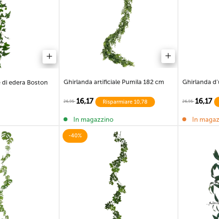
Bosso artificiale e
Alocasia Artificiale
Bonsai finto
conifera
Ghirlanda artificiale Pumila 182 cm
Ghirlanda d'
le di edera Boston
Banano finto
Monstera artificiale
Ficus finto
16,17
16,17
Risparmiare 10,78
26,95
26,95
In magazzino
In magaz
-40%
Decorazioni natalizie
Ignifugo
🎀