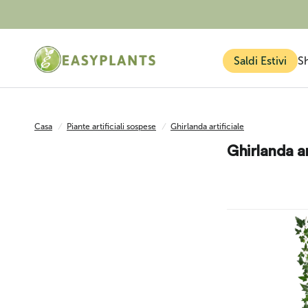
Saldi Estivi
S
Casa
/
Piante artificiali sospese
/
Ghirlanda artificiale
Ghirlanda ar
Piante finte