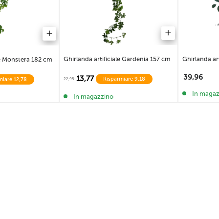
Ghirlanda artificiale Gardenia 157 cm
Ghirlanda art
le Monstera 182 cm
39,96
13,77
Risparmiare 9,18
22,95
miare 12,78
In magaz
In magazzino