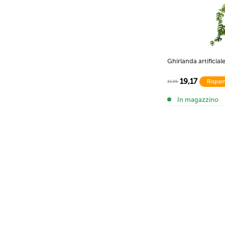
Ghirlanda artificia
19,17
Rispar
31,95
In magazzino