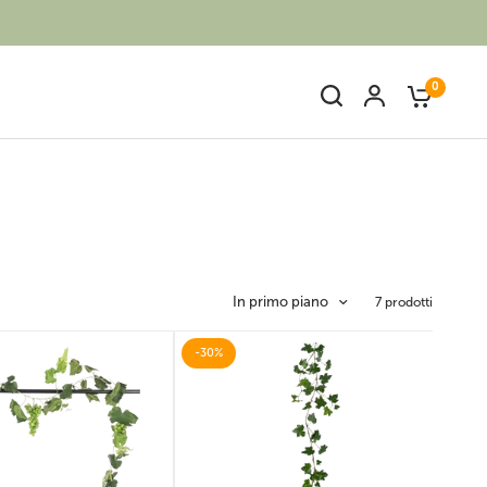
0
In primo piano
7 prodotti
Bambù finto
Piante artificiali fiorite
-30%