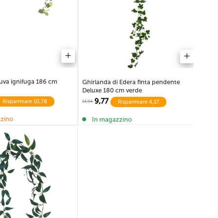
Piante grasse finte
Cactus artificiale
uva ignifuga 186 cm
Ghirlanda di Edera finta pendente
Deluxe 180 cm verde
Erba sintetica
Felci artificiali
9,77
Risparmiare 10,78
Risparmiare 4,17
13,94
zino
In magazzino