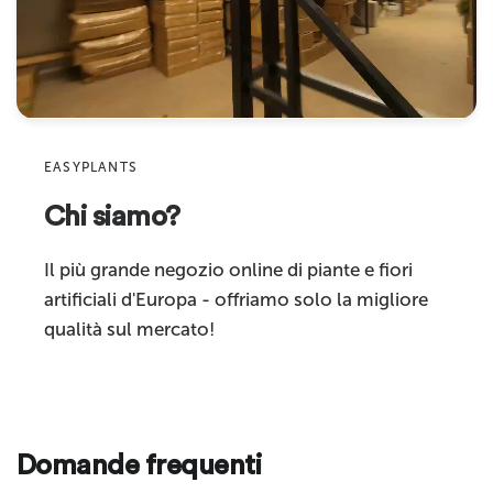
Indirizzo email
Adatto per
interni
Product
Categoria
fiori artificiali
prodotto
Sku
EASYPLANTS
Chi siamo?
Commenta
Il più grande negozio online di piante e fiori
artificiali d'Europa - offriamo solo la migliore
qualità sul mercato!
Invia
Domande frequenti