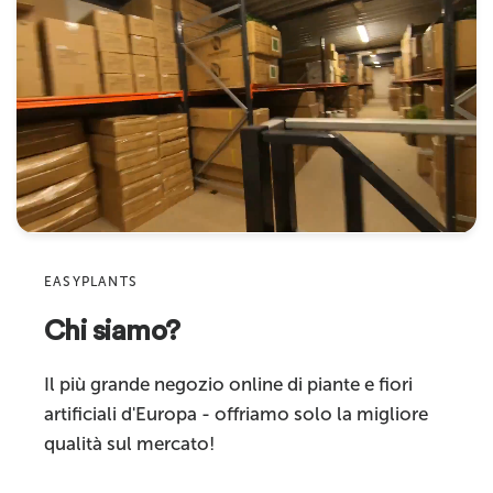
elegante: La tonalità verde fresca e il...
Diametro
20 cm
Per saperne di più
Colore
Verde
Nome
Materiale
Plastica di alta qualità e seta artificiale
Indirizzo email
Caratteristiche
Vero tocco
Product
Adatto per
Uso interno
Sku
Categoria
Fiori artificiali
prodotto
EASYPLANTS
Chi siamo?
Commenta
Il più grande negozio online di piante e fiori
artificiali d'Europa - offriamo solo la migliore
qualità sul mercato!