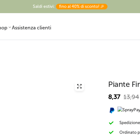
Saldi estivi:
fino al 40% di sconto! 🎉
hop
Assistenza clienti
Piante Fi
Pronto in vaso
Strelitzia artificiale
Ulivo finto
8,37
13,94
ornamentale
Spedizione
Ordinato p