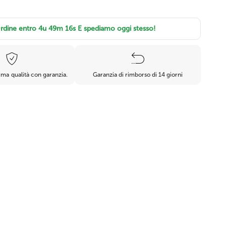
à
Piante grasse finte
Cactus artificiale
rdine entro
4u 49m 15s
E spediamo oggi stesso!
ma qualità con garanzia.
Garanzia di rimborso di 14 giorni
Erba sintetica
Felci artificiali