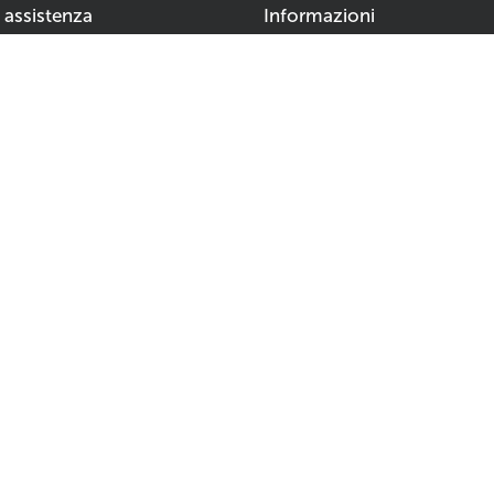
i assistenza
Informazioni
Chi siamo
00 di oggi
Alta qualità
pagamento
collaborazioni
ondizioni generali
 sulla privacy
e restituzione