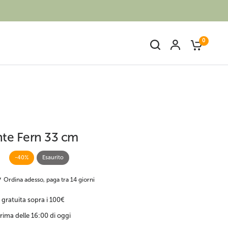
0
nte Fern 33 cm
Bambù finto
Piante artificiali fiorite
-40%
Esaurito
Ordina adesso, paga tra 14 giorni
 gratuita sopra i 100€
rima delle 16:00 di oggi