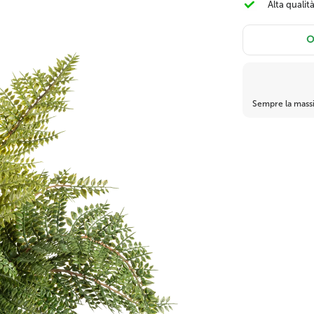
Alta qualit
Bosso artificiale e
Alocasia Artificiale
Bonsai finto
conifera
O
Sempre la massi
Banano finto
Monstera artificiale
Ficus finto
Decorazioni natalizie
Ignifugo
🎀