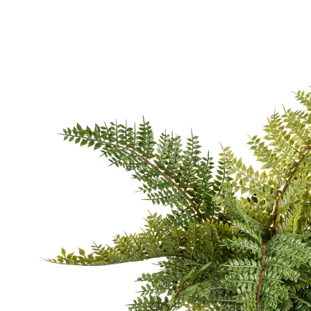
Palma finta
Succulente artificiali
Frutta finta