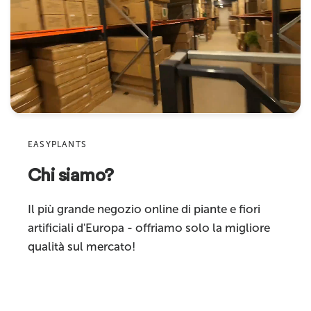
Dimensioni vaso base in cemento
Ø17 - 17,5 cm
Nome
Diametro consigliato vaso
Vaso 20–30 cm
Indirizzo email
decorativo
Product
Materiale
plastica di alta qualità
Caratteristiche
alta qualità
Sku
Adatto per
interni
EASYPLANTS
Chi siamo?
Commenta
Categoria prodotto
piante artificiali
Il più grande negozio online di piante e fiori
artificiali d'Europa - offriamo solo la migliore
qualità sul mercato!