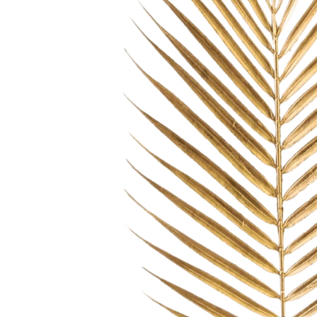
Palma finta
Succulente artificiali
Frutta finta