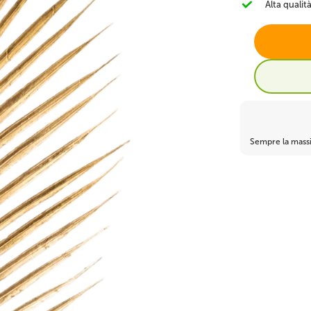
Alta qualit
Bosso artificiale e
Alocasia Artificiale
Bonsai finto
conifera
Banano finto
Monstera artificiale
Ficus finto
Sempre la massi
Decorazioni natalizie
Ignifugo
🎀