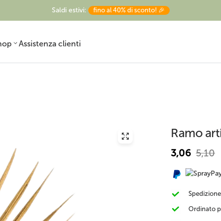
Saldi estivi:
fino al 40% di sconto! 🎉
hop
Assistenza clienti
Ramo arti
Pronto in vaso
Strelitzia artificiale
Ulivo finto
3,06
5,10
ornamentale
Spedizione
Ordinato p