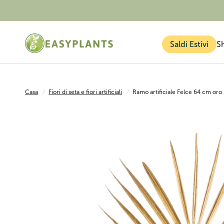
Saldi Estivi
S
Casa
/
Fiori di seta e fiori artificiali
/
Ramo artificiale Felce 64 cm oro
Piante finte