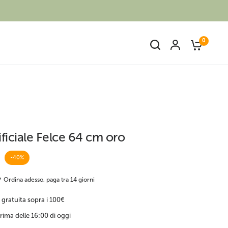
0
ficiale Felce 64 cm oro
Bambù finto
Piante artificiali fiorite
-40%
Ordina adesso, paga tra 14 giorni
 gratuita sopra i 100€
rima delle 16:00 di oggi