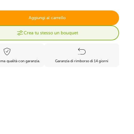
à
Piante grasse finte
Cactus artificiale
Aggiungi al carrello
Crea tu stesso un bouquet
Erba sintetica
Felci artificiali
ma qualità con garanzia.
Garanzia di rimborso di 14 giorni