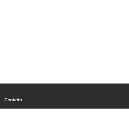
Contatto
Artificial Plants & Flowers B.V.
18,57
30,95
Aggiungi al carrello
Andries Copierhof 4
3059 LM Rotterdam