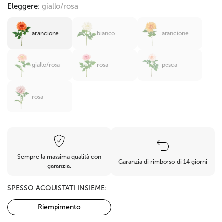
Eleggere:
giallo/rosa
arancione
bianco
arancione
giallo/rosa
rosa
pesca
rosa
Sempre la massima qualità con
Garanzia di rimborso di 14 giorni
garanzia.
SPESSO ACQUISTATI INSIEME:
Riempimento