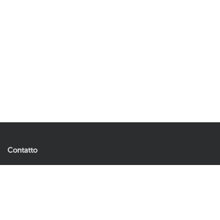
Contatto
Artificial Plants & Flowers B.V.
13,16
21,95
Esaurito
Andries Copierhof 4
3059 LM Rotterdam
Paesi Bassi