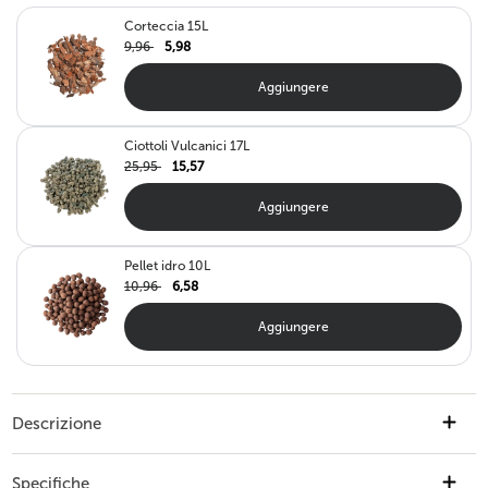
Corteccia 15L
9,96
5,98
Aggiungere
Ciottoli Vulcanici 17L
25,95
15,57
Aggiungere
Pellet idro 10L
10,96
6,58
Aggiungere
Descrizione
Finti Georgine Real Touch Giallo/Rosa 70 cm Scopri la bellezza senza tempo
dei nostri Finti Georgine Real Touch, un'aggiunta perfetta per qualsiasi
Specifiche