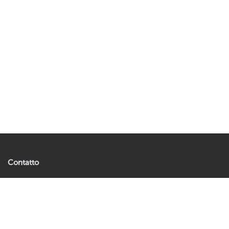
Contatto
Artificial Plants & Flowers B.V.
10,76
11,96
Aggiungi al carrello
Andries Copierhof 4
3059 LM Rotterdam
Paesi Bassi