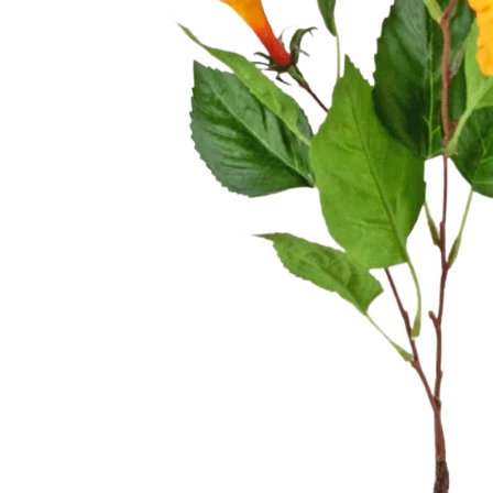
Palma finta
Succulente artificiali
Frutta finta