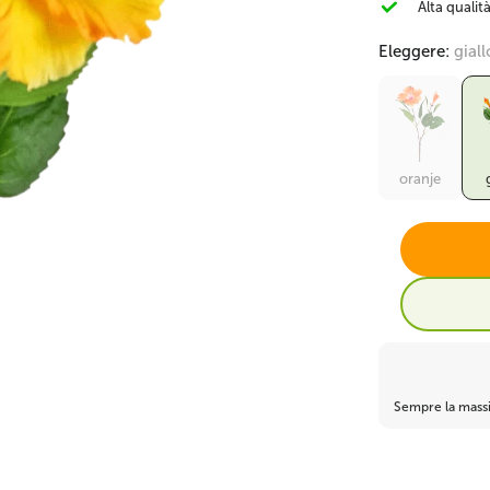
Alta qualit
Bosso artificiale e
Alocasia Artificiale
Bonsai finto
conifera
Eleggere:
giall
oranje
Banano finto
Monstera artificiale
Ficus finto
Decorazioni natalizie
Ignifugo
Sempre la massi
🎀