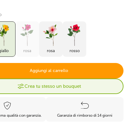
à
Piante grasse finte
Cactus artificiale
o
giallo
rosa
rosa
rosso
Erba sintetica
Felci artificiali
Aggiungi al carrello
Crea tu stesso un bouquet
ma qualità con garanzia.
Garanzia di rimborso di 14 giorni