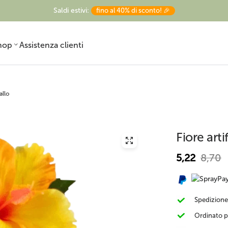
Saldi estivi:
fino al 40% di sconto! 🎉
hop
Assistenza clienti
allo
Fiore arti
Pronto in vaso
Strelitzia artificiale
Ulivo finto
5,22
8,70
ornamentale
Spedizione
Ordinato p