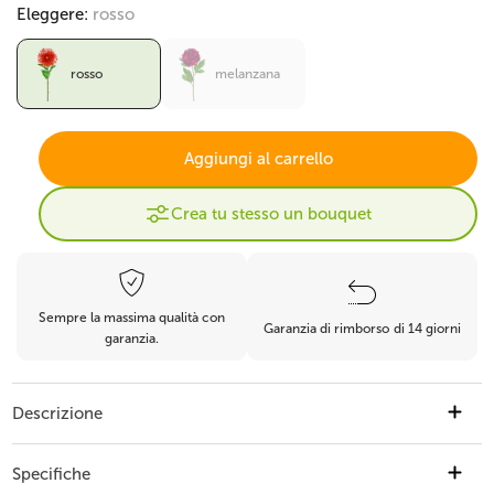
Eleggere:
rosso
rosso
melanzana
Aggiungi al carrello
Crea tu stesso un bouquet
Sempre la massima qualità con
Garanzia di rimborso di 14 giorni
garanzia.
Descrizione
Fiore artificiale Protea 73 cm rosso Scopri l'eleganza senza tempo del nostro
fiore artificiale Protea in un vibrante rosso. Con un'altezza di 73 cm, questo
Specifiche
fiore è progettato per portare un tocco di natura e stile in qualsiasi ambiente.