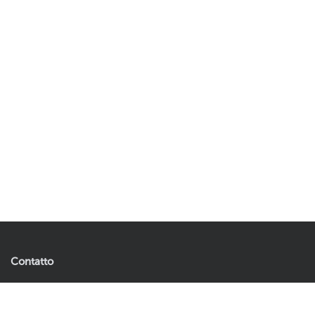
Contatto
Artificial Plants & Flowers B.V.
5,10
8,50
Aggiungi al carrello
Andries Copierhof 4