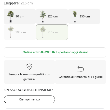
Eleggere:
215 cm
90 cm
125 cm
155 cm
180 cm
215 cm
Ordine entro
8u 28m 8s
E spediamo oggi stesso!
Sempre la massima qualità con
Garanzia di rimborso di 14 giorni
garanzia.
SPESSO ACQUISTATI INSIEME:
Riempimento