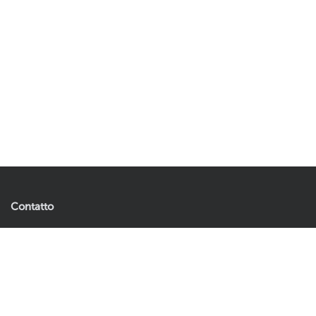
Contatto
Artificial Plants & Flowers B.V.
239,97
399,95
Esaurito
Andries Copierhof 4
3059 LM Rotterdam
Paesi Bassi